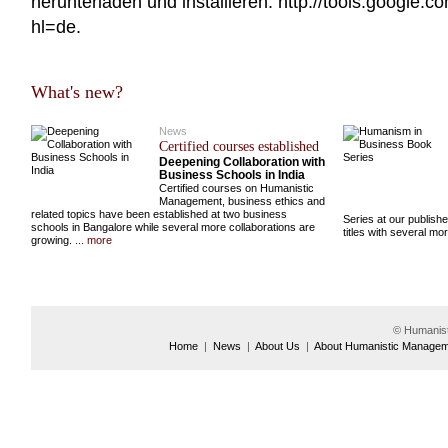
herunterladen und installieren:
http://tools.google.
hl=de.
What's new?
News
Certified courses established
Deepening Collaboration with
Business Schools in India
Certified courses on Humanistic
Management, business ethics and
related topics have been established at two business
Series at our publish
schools in Bangalore while several more collaborations are
titles with several m
growing.
... more
© Humanis
Home
|
News
|
About Us
|
About Humanistic Manage